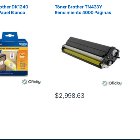
rother DK1240
Tóner Brother TN433Y
Papel Blanco
Rendimiento 4000 Páginas
mm 600 Etiquetas
MFCL8900CDW Color Amarillo
$
2,998.63