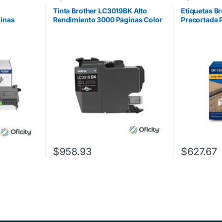
Tinta Brother LC3019BK Alto
Etiquetas B
inas
Rendimiento 3000 Páginas Color
Precortada 
W Color
Negro
50.5mmx101
QL-1060N
$
958.93
$
627.67