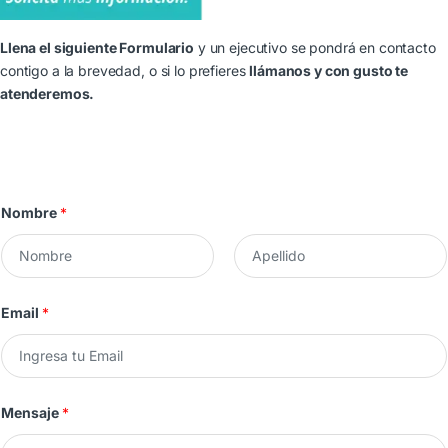
Llena el siguiente Formulario
y un ejecutivo se pondrá en contacto
contigo a la brevedad, o si lo prefieres
llámanos y con gusto te
atenderemos.
Nombre
*
N
A
o
p
Email
*
m
e
b
l
r
l
e
i
d
o
Mensaje
*
s