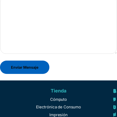
Enviar Mensaje
Tienda
A
R
S
S
y
e
e
o
Cómputo
u
g
r
b
Electrónica de Consumo
d
u
v
r
Impresión