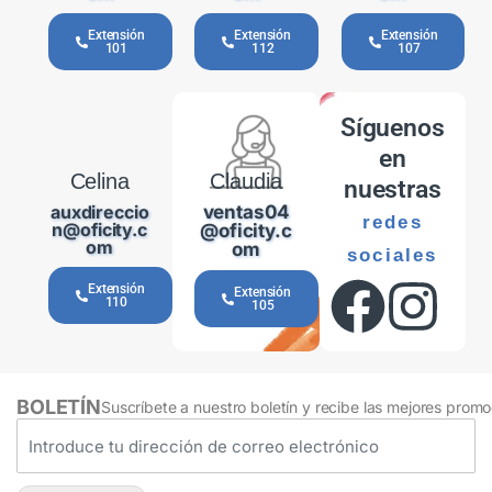
Extensión
Extensión
Extensión
101
112
107
Síguenos
en
Celina
Claudia
nuestras
auxdireccio
ventas04
redes
n@oficity.c
@oficity.c
om
om
sociales
Extensión
Extensión
110
105
BOLETÍN
Suscríbete a nuestro boletín y recibe las mejores prom
C
o
r