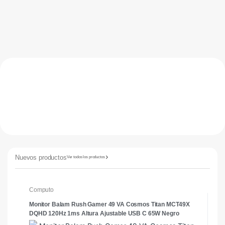
Nuevos productos
Ver todos los productos
Computo
C
Monitor Balam Rush Gamer 49 VA Cosmos Titan MCT49X
M
DQHD 120Hz 1ms Altura Ajustable USB C 65W Negro
e