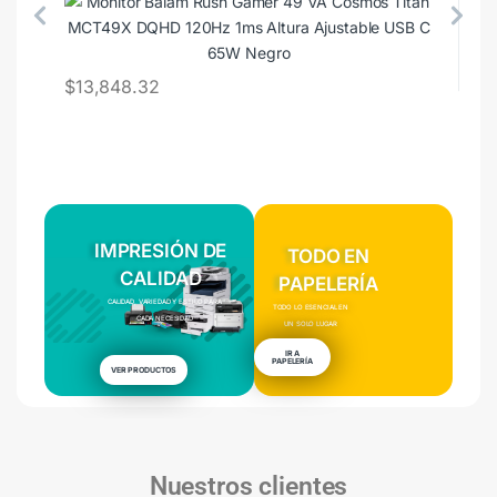
$
$
13,848.32
IMPRESIÓN DE
TODO EN
CALIDAD
PAPELERÍA
CALIDAD, VARIEDAD Y ESTILO PARA
TODO LO ESENCIAL EN
CADA NECESIDAD
UN SOLO LUGAR
IR A
PAPELERÍA
VER PRODUCTOS
Nuestros clientes