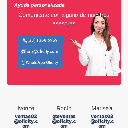
Ayuda personalizada
Comunícate con alguno de nuestros
asesores
(33) 1368 5959
hola@oficity.com
WhatsApp Oficity
Ivonne
Rocío
Marisela
ventas02
gteventas
ventas03
@oficity.c
@oficity.c
@oficity.c
om
om
om