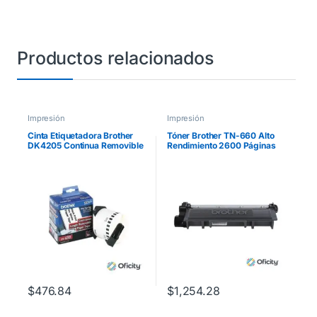
Productos relacionados
Impresión
Impresión
Cinta Etiquetadora Brother
Tóner Brother TN-660 Alto
DK4205 Continua Removible
Rendimiento 2600 Páginas
Blanca 62mmx30.4m 300
HLL2360DW/DCPL2540DW
Etiquetas
/MFCL2700 Color Negro
$
476.84
$
1,254.28