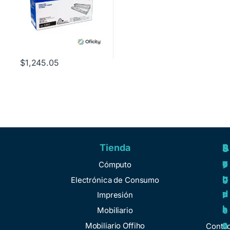
$
1,245.05
Tienda
A
R
S
S
y
e
e
o
Cómputo
u
g
r
b
Electrónica de Consumo
d
u
v
r
Impresión
a
l
i
e
Mobiliario
a
c
n
Mobiliario Offiho
Conta