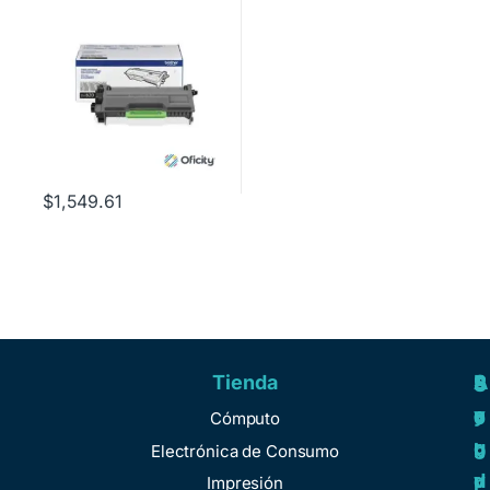
Color Negro
$
1,549.61
Tienda
A
R
S
S
y
e
e
o
Cómputo
u
g
r
b
Electrónica de Consumo
d
u
v
r
Impresión