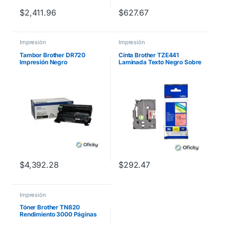
$
2,411.96
$
627.67
Impresión
Impresión
Tambor Brother DR720
Cinta Brother TZE441
Impresión Negro
Laminada Texto Negro Sobre
Rendimiento 30000 Páginas
Fondo Rojo 18mmx8m
PT300/310B/330/530
$
4,392.28
$
292.47
Impresión
Tóner Brother TN820
Rendimiento 3000 Páginas
HLL5100DN/HLL6200DW