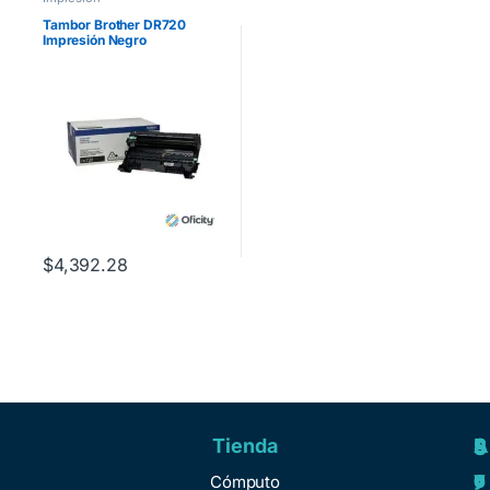
Tambor Brother DR720
Impresión Negro
Rendimiento 30000 Páginas
$
4,392.28
Tienda
A
R
S
S
y
e
e
o
Cómputo