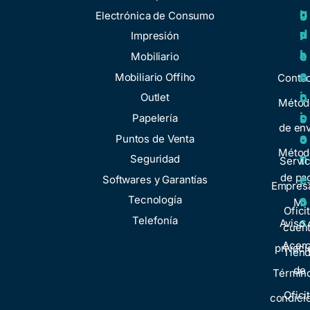
u
g
r
b
Electrónica de Consumo
d
u
v
r
Impresión
a
l
i
e
Mobiliario
a
c
n
Mobiliario Offiho
Conta
c
i
o
Outlet
Métod
i
o
Papelería
s
de env
o
s
Puntos de Venta
o
Métod
n
Seguridad
t
Servic
de pa
e
Softwares y Garantías
r
Empresa
s
Tecnología
o
Mi
Ofici
Telefonía
s
Aviso 
cuen
Acer
privaci
Tien
de
Términ
Ofici
condici