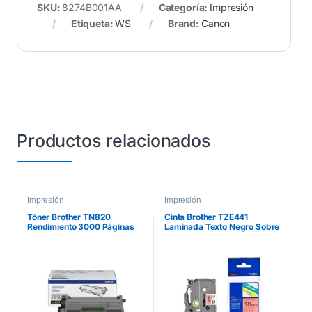
SKU:
8274B001AA
Categoría:
Impresión
Etiqueta:
WS
Brand:
Canon
Productos relacionados
Impresión
Impresión
Tóner Brother TN820
Cinta Brother TZE441
Rendimiento 3000 Páginas
Laminada Texto Negro Sobre
HLL5100DN/HLL6200DW
Fondo Rojo 18mmx8m
Color Negro
PT300/310B/330/530