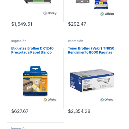
$
1,549.61
$
292.47
Impresión
Impresión
Etiquetas Brother DK1240
Tóner Brother (Valor) TN850
Precortada Papel Blanco
Rendimiento 8000 Páginas
50.5mmx101mm 600
HLL5100DN/HLL6200DW
Etiquetas QL-1060N
Color Negro
$
627.67
$
2,354.28
Impresión