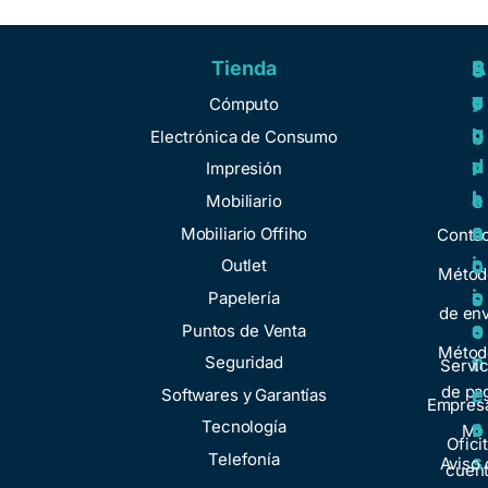
Tienda
A
R
S
S
y
e
e
o
Cómputo
u
g
r
b
Electrónica de Consumo
d
u
v
r
Impresión
a
l
i
e
Mobiliario
a
c
n
Mobiliario Offiho
Conta
c
i
o
Outlet
Métod
i
o
Papelería
s
de env
o
s
Puntos de Venta
o
Métod
n
Seguridad
t
Servic
de pa
e
Softwares y Garantías
r
Empresa
s
Tecnología
o
Mi
Ofici
Telefonía
s
Aviso 
cuen