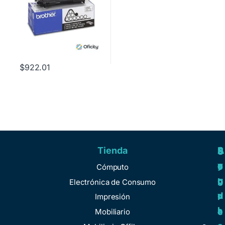
$
922.01
Tienda
A
R
S
S
y
e
e
o
Cómputo
u
g
r
b
Electrónica de Consumo
d
u
v
r
Impresión
a
l
i
e
Mobiliario