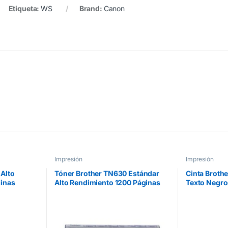
Etiqueta:
WS
Brand:
Canon
Impresión
Impresión
Alto
Tóner Brother TN630 Estándar
Cinta Broth
inas
Alto Rendimiento 1200 Páginas
Texto Negro
40DW/MFC
HLL2360DW/DCPL2540D Color
18mmx8m P
Negro