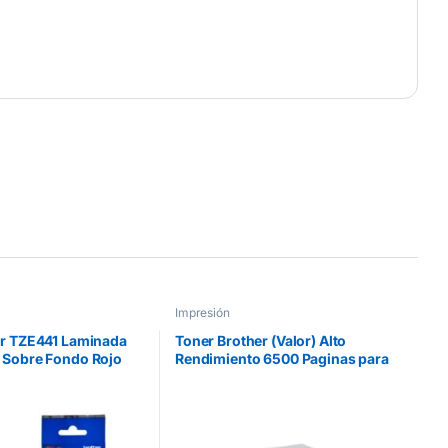
Impresión
er TZE441 Laminada
Toner Brother (Valor) Alto
 Sobre Fondo Rojo
Rendimiento 6500 Paginas para
T300/310B/330/530
HLL9310CDW/MFCL8900CDW
Color Magenta