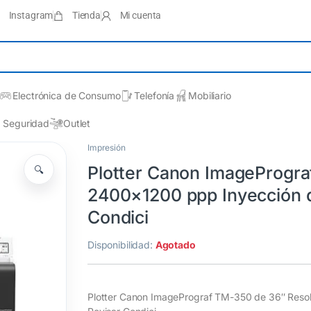
Instagram
Tienda
Mi cuenta
Electrónica de Consumo
Telefonía
Mobiliario
Seguridad
Outlet
Impresión
Plotter Canon ImageProgra
🔍
2400×1200 ppp Inyección de
Condici
Disponibilidad:
Agotado
Plotter Canon ImagePrograf TM-350 de 36″ Resol