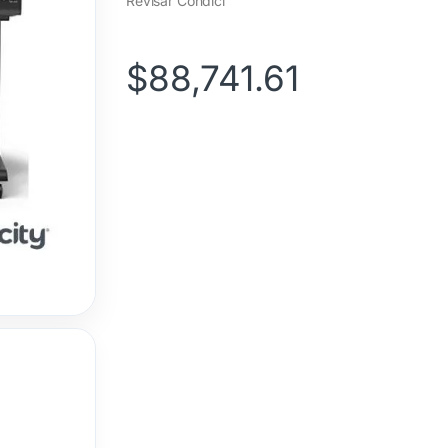
Revisar Condici
$
88,741.61