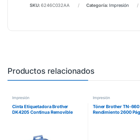
SKU:
6246C032AA
Categoría:
Impresión
Productos relacionados
Impresión
Impresión
Cinta Etiquetadora Brother
Tóner Brother TN-660 
DK4205 Continua Removible
Rendimiento 2600 Pág
Blanca 62mmx30.4m 300
HLL2360DW/DCPL25
Etiquetas
L2700 Color Negro