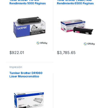
Rendimiento 1000 Páginas
Rendimiento 6500 Paginas
Color Negro
para
HLL9310CDW/MFCL8900C
DW Color Magenta
$
922.01
$
3,785.65
Impresión
Tambor Brother DR1060
Láser Monocromático
Rendimiento 10000 Páginas
Compatibilidad HL1112