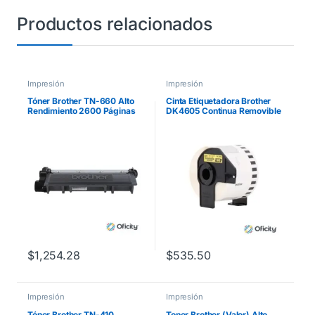
Productos relacionados
Impresión
Impresión
Tóner Brother TN-660 Alto
Cinta Etiquetadora Brother
Rendimiento 2600 Páginas
DK4605 Continua Removible
HLL2360DW/DCPL2540DW
Amarilla 62mmx30.4m
/MFCL2700 Color Negro
$
1,254.28
$
535.50
Impresión
Impresión
Tóner Brother TN-410
Toner Brother (Valor) Alto