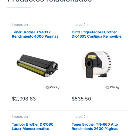
Impresión
Impresión
Tóner Brother TN433Y
Cinta Etiquetadora Brother
Rendimiento 4000 Páginas
DK4605 Continua Removible
MFCL8900CDW Color
Amarilla 62mmx30.4m
Amarillo
$
2,998.63
$
535.50
Impresión
Impresión
Tambor Brother DR1060
Tóner Brother TN-660 Alto
Láser Monocromático
Rendimiento 2600 Páginas
Rendimiento 10000 Páginas
HLL2360DW/DCPL2540DW