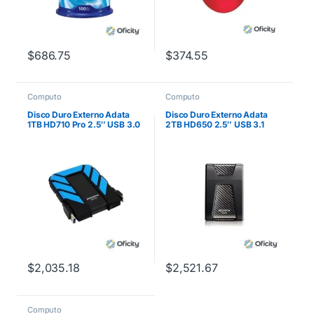
$
686.75
$
374.55
Computo
Computo
Disco Duro Externo Adata
Disco Duro Externo Adata
1TB HD710 Pro 2.5″ USB 3.0
2TB HD650 2.5″ USB 3.1
Negro/Azul a Prueba de
Negro
Agua y Golpes
$
2,035.18
$
2,521.67
Computo