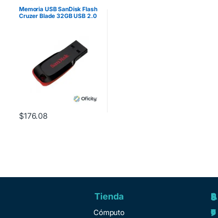
Memoria USB SanDisk Flash
Cruzer Blade 32GB USB 2.0
Color Negro SDCZ50-032G-
B35
$
176.08
Tienda
A
R
S
S
y
e
e
o
Cómputo