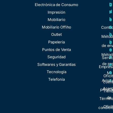
u
g
r
b
Electrónica de Consumo
d
u
v
r
Impresión
a
l
i
e
Mobiliario
a
c
n
Mobiliario Offiho
Conta
c
i
o
Outlet
Métod
i
o
Papelería
s
de env
o
s
Puntos de Venta
o
Métod
n
Seguridad
t
Servic
de pa
e
Softwares y Garantías
r
Empresa
s
Tecnología
o
Mi
Ofici
Telefonía
s
Aviso 
cuen
Acer
privaci
Tien
de
Términ
Ofici
condici