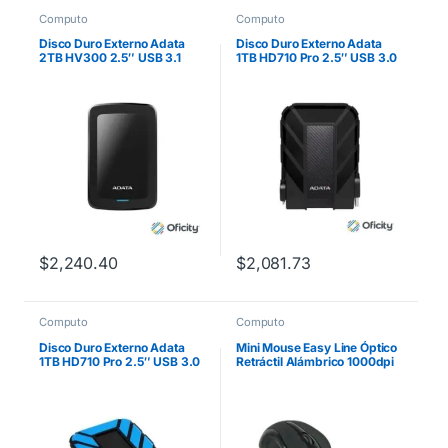
Computo
Computo
Disco Duro Externo Adata
Disco Duro Externo Adata
2TB HV300 2.5″ USB 3.1
1TB HD710 Pro 2.5″ USB 3.0
Negro
Negro a Prueba de Agua y
Golpes
$
2,240.40
$
2,081.73
Computo
Computo
Disco Duro Externo Adata
Mini Mouse Easy Line Óptico
1TB HD710 Pro 2.5″ USB 3.0
Retráctil Alámbrico 1000dpi
Negro/Azul a Prueba de
Color Negro
Agua y Golpes