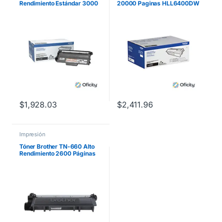
Rendimiento Estándar 3000
20000 Paginas HLL6400DW
Páginas Color Negro
MFCL6900DW
$
1,928.03
$
2,411.96
Impresión
Tóner Brother TN-660 Alto
Rendimiento 2600 Páginas
HLL2360DW/DCPL2540DW
/MFCL2700 Color Negro