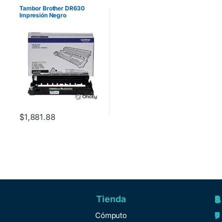
Tambor Brother DR630
Impresión Negro
Rendimiento 12000 Páginas
HLL2360DW/12000DCPL25
40DW/MFCL2700D/MFCL2
72 Negro
$
1,881.88
Tienda
A
R
S
S
y
e
e
o
Cómputo