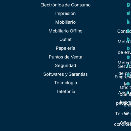
u
g
r
b
Electrónica de Consumo
d
u
v
r
Impresión
a
l
i
e
Mobiliario
a
c
n
Mobiliario Offiho
Conta
c
i
o
Outlet
Métod
i
o
Papelería
s
de env
o
s
Puntos de Venta
o
Métod
n
Seguridad
t
Servic
de pa
e
Softwares y Garantías
r
Empresa
s
Tecnología
o
Mi
Ofici
Telefonía
s
Aviso 
cuen
Acer
privaci
Tien
de
Términ
Ofici
condici