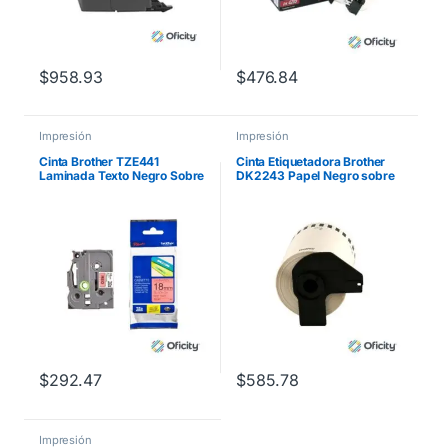
$
958.93
$
476.84
Impresión
Impresión
Cinta Brother TZE441
Cinta Etiquetadora Brother
Laminada Texto Negro Sobre
DK2243 Papel Negro sobre
Fondo Rojo 18mmx8m
Blanco de Longitud Continua
PT300/310B/330/530
101mm x 30.48m
$
292.47
$
585.78
Impresión