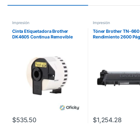
Impresión
Impresión
Cinta Etiquetadora Brother
Tóner Brother TN-660 
DK4605 Continua Removible
Rendimiento 2600 Pág
Amarilla 62mmx30.4m
HLL2360DW/DCPL25
L2700 Color Negro
$
535.50
$
1,254.28