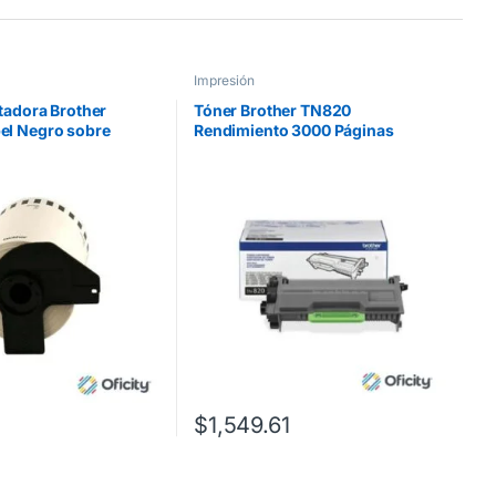
Impresión
tadora Brother
Tóner Brother TN820
el Negro sobre
Rendimiento 3000 Páginas
ongitud Continua
HLL5100DN/HLL6200DW Color
.48m
Negro
$
1,549.61