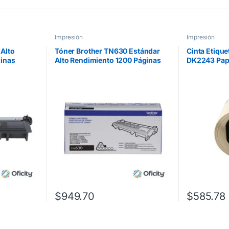
Impresión
Impresión
Alto
Tóner Brother TN630 Estándar
Cinta Etique
inas
Alto Rendimiento 1200 Páginas
DK2243 Pap
40DW/MFC
HLL2360DW/DCPL2540D Color
Blanco de L
Negro
101mm x 30
$
949.70
$
585.78