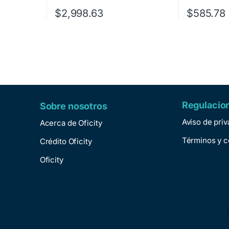
$
2,998.63
$
585.78
Regulacio
Sobre nosotros
Aviso de pri
Acerca de Oficity
Términos y c
Crédito Oficity
Oficity