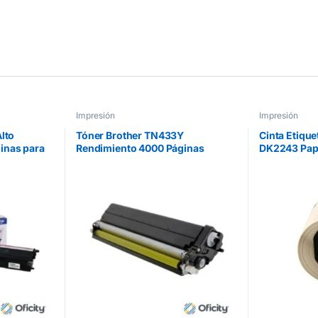
Impresión
Impresión
Alto
Tóner Brother TN433Y
Cinta Etique
inas para
Rendimiento 4000 Páginas
DK2243 Pap
900CDW
MFCL8900CDW Color Amarillo
Blanco de L
101mm x 30