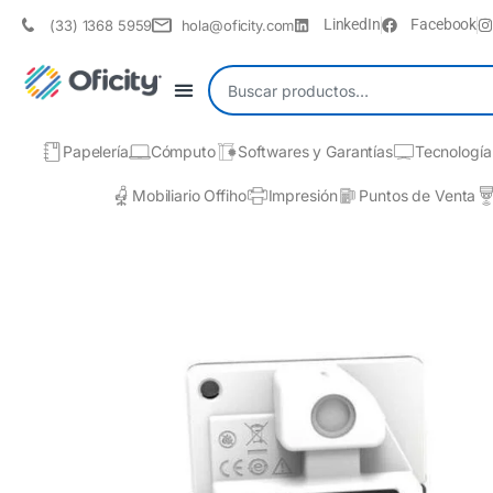
LinkedIn
Facebook
(33) 1368 5959
hola@oficity.com
Papelería
Cómputo
Softwares y Garantías
Tecnología
Mobiliario Offiho
Impresión
Puntos de Venta