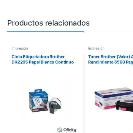
Productos relacionados
Impresión
Impresión
Cinta Etiquetadora Brother
Toner Brother (Valor) 
DK2205 Papel Blanco Continuo
Rendimiento 6500 Pag
62mmx30.4m QL550
HLL9310CDW/MFCL8
Color Magenta