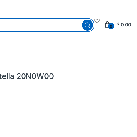
0.00
$
0
otella 20N0W00