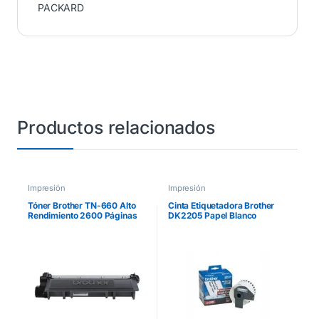
PACKARD
Productos relacionados
Impresión
Impresión
Tóner Brother TN-660 Alto
Cinta Etiquetadora Brother
Rendimiento 2600 Páginas
DK2205 Papel Blanco
HLL2360DW/DCPL2540DW
Continuo 62mmx30.4m
/MFCL2700 Color Negro
QL550