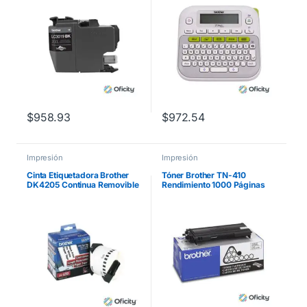
Manual/Escritorio
$
958.93
$
972.54
Impresión
Impresión
Cinta Etiquetadora Brother
Tóner Brother TN-410
DK4205 Continua Removible
Rendimiento 1000 Páginas
Blanca 62mmx30.4m 300
Color Negro
Etiquetas