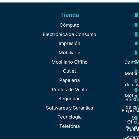
Tienda
A
R
S
S
y
e
e
o
Cómputo
u
g
r
b
Electrónica de Consumo
d
u
v
r
Impresión
a
l
i
e
Mobiliario
a
c
n
Mobiliario Offiho
Conta
c
i
o
Outlet
Métod
i
o
Papelería
s
de env
o
s
Puntos de Venta
o
Métod
n
Seguridad
t
Servic
de pa
e
Softwares y Garantías
r
Empresa
s
Tecnología
o
Mi
Ofici
Telefonía
s
Aviso 
cuen
Acer
privaci