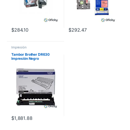
$
284.10
$
292.47
Impresión
Tambor Brother DR630
Impresión Negro
Rendimiento 12000 Páginas
HLL2360DW/12000DCPL25
40DW/MFCL2700D/MFCL2
72 Negro
$
1,881.88