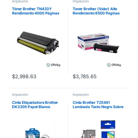
Impresión
Impresión
Tóner Brother TN433Y
Toner Brother (Valor) Alto
Rendimiento 4000 Páginas
Rendimiento 6500 Paginas
MFCL8900CDW Color
para
Amarillo
HLL9310CDW/MFCL8900C
DW Color Magenta
$
2,998.63
$
3,785.65
Impresión
Impresión
Cinta Etiquetadora Brother
Cinta Brother TZE441
DK2205 Papel Blanco
Laminada Texto Negro Sobre
Continuo 62mmx30.4m
Fondo Rojo 18mmx8m
QL550
PT300/310B/330/530