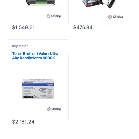
$
1,549.61
$
476.84
Impresión
Toner Brother (Valor) Ultra
Alto Rendimiento 9000K
para
HL9310DW/MFCL9570CDW
Color Negro
$
2,181.24