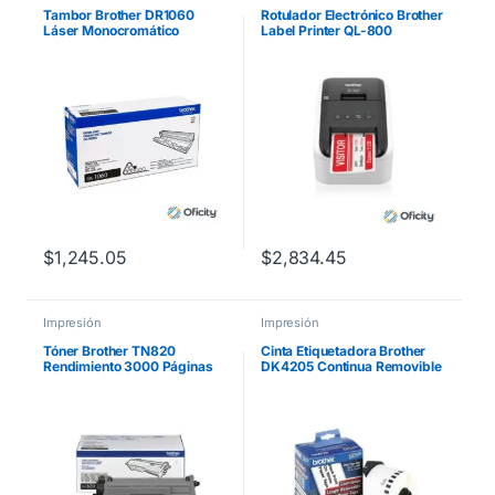
Tambor Brother DR1060
Rotulador Electrónico Brother
Láser Monocromático
Label Printer QL-800
Rendimiento 10000 Páginas
Alámbrico Térmica Directa
Compatibilidad HL1112
$
1,245.05
$
2,834.45
Impresión
Impresión
Tóner Brother TN820
Cinta Etiquetadora Brother
Rendimiento 3000 Páginas
DK4205 Continua Removible
HLL5100DN/HLL6200DW
Blanca 62mmx30.4m 300
Color Negro
Etiquetas