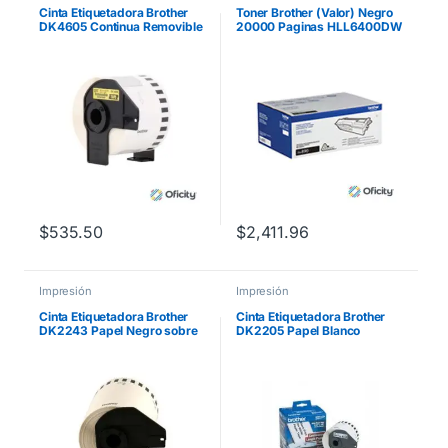
Cinta Etiquetadora Brother
Toner Brother (Valor) Negro
DK4605 Continua Removible
20000 Paginas HLL6400DW
Amarilla 62mmx30.4m
MFCL6900DW
$
535.50
$
2,411.96
Impresión
Impresión
Cinta Etiquetadora Brother
Cinta Etiquetadora Brother
DK2243 Papel Negro sobre
DK2205 Papel Blanco
Blanco de Longitud Continua
Continuo 62mmx30.4m
101mm x 30.48m
QL550