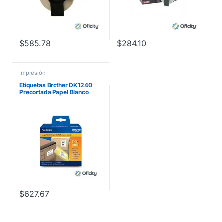
$
585.78
$
284.10
Impresión
Etiquetas Brother DK1240
Precortada Papel Blanco
50.5mmx101mm 600
Etiquetas QL-1060N
$
627.67