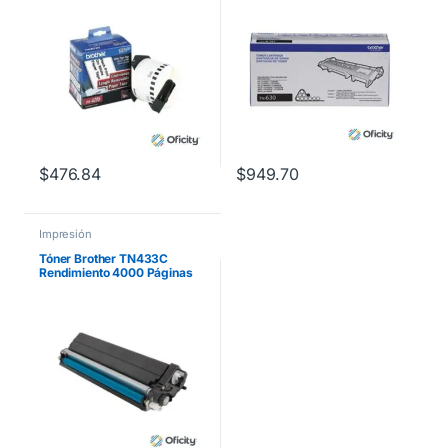
Color Negro
$
476.84
$
949.70
Impresión
Tóner Brother TN433C
Rendimiento 4000 Páginas
MFCL8900CDW Color Cian