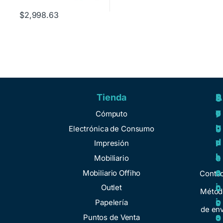
$
2,998.63
Tienda
A
R
S
S
y
e
e
o
Cómputo
u
g
r
b
Electrónica de Consumo
d
u
v
r
Impresión
a
l
i
e
Mobiliario
a
c
n
Mobiliario Offiho
Conta
c
i
o
Outlet
Métod
i
o
Papelería
s
de env
o
s
Puntos de Venta
o