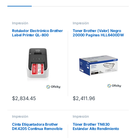
Impresión
Impresión
Rotulador Electrónico Brother
Toner Brother (Valor) Negro
Label Printer QL-800
20000 Paginas HLL6400DW
Alámbrico Térmica Directa
MFCL6900DW
$
2,834.45
$
2,411.96
Impresión
Impresión
Cinta Etiquetadora Brother
Tóner Brother TN630
DK4205 Continua Removible
Estándar Alto Rendimiento
Blanca 62mmx30.4m 300
1200 Páginas
Etiquetas
HLL2360DW/DCPL2540D