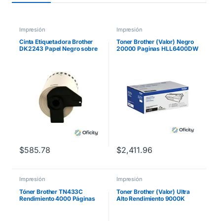
Impresión
Impresión
Cinta Etiquetadora Brother
Toner Brother (Valor) Negro
DK2243 Papel Negro sobre
20000 Paginas HLL6400DW
Blanco de Longitud Continua
MFCL6900DW
101mm x 30.48m
$
585.78
$
2,411.96
Impresión
Impresión
Tóner Brother TN433C
Toner Brother (Valor) Ultra
Rendimiento 4000 Páginas
Alto Rendimiento 9000K
MFCL8900CDW Color Cian
para
HL9310DW/MFCL9570CDW
Color Negro