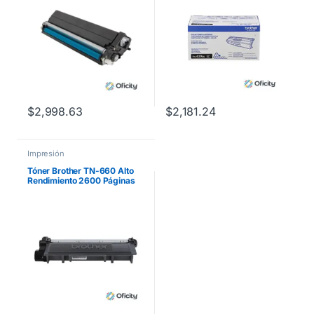
$
2,998.63
$
2,181.24
Impresión
Tóner Brother TN-660 Alto
Rendimiento 2600 Páginas
HLL2360DW/DCPL2540DW
/MFCL2700 Color Negro