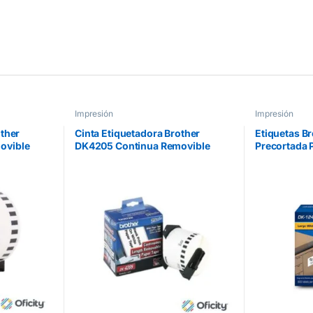
Impresión
Impresión
other
Cinta Etiquetadora Brother
Etiquetas B
ovible
DK4205 Continua Removible
Precortada 
m
Blanca 62mmx30.4m 300
50.5mmx101
Etiquetas
QL-1060N