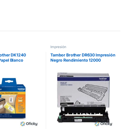
Impresión
rother DK1240
Tambor Brother DR630 Impresión
Papel Blanco
Negro Rendimiento 12000
mm 600 Etiquetas
Páginas
HLL2360DW/12000DCPL2540D
W/MFCL2700D/MFCL272 Negro