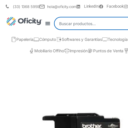
LinkedIn
Facebook
(33) 1368 5959
hola@oficity.com
Papelería
Cómputo
Softwares y Garantías
Tecnología
Mobiliario Offiho
Impresión
Puntos de Venta