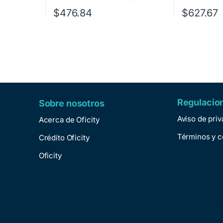
$
476.84
$
627.67
Regulacio
Sobre nosotros
Aviso de pri
Acerca de Oficity
Términos y c
Crédito Oficity
Oficity