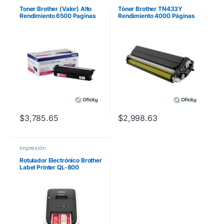
Toner Brother (Valor) Alto
Tóner Brother TN433Y
Rendimiento 6500 Paginas
Rendimiento 4000 Páginas
para
MFCL8900CDW Color
HLL9310CDW/MFCL8900C
Amarillo
DW Color Magenta
$
3,785.65
$
2,998.63
Impresión
Rotulador Electrónico Brother
Label Printer QL-800
Alámbrico Térmica Directa