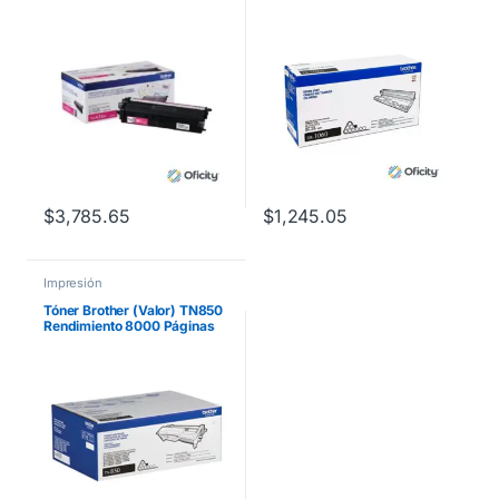
para
Rendimiento 10000 Páginas
HLL9310CDW/MFCL8900C
Compatibilidad HL1112
DW Color Magenta
$
3,785.65
$
1,245.05
Impresión
Tóner Brother (Valor) TN850
Rendimiento 8000 Páginas
HLL5100DN/HLL6200DW
Color Negro