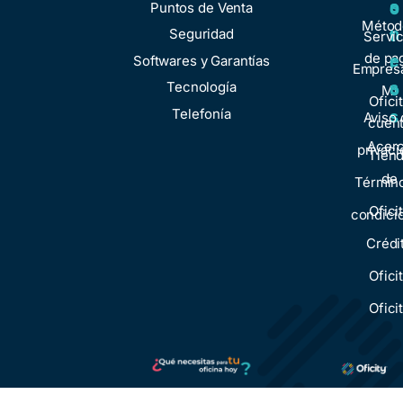
o
s
Puntos de Venta
o
Métod
n
Seguridad
t
Servic
de pa
e
Softwares y Garantías
r
Empresa
s
Tecnología
o
Mi
Ofici
Telefonía
s
Aviso 
cuen
Acer
privaci
Tien
de
Términ
Ofici
condici
Crédi
Ofici
Ofici