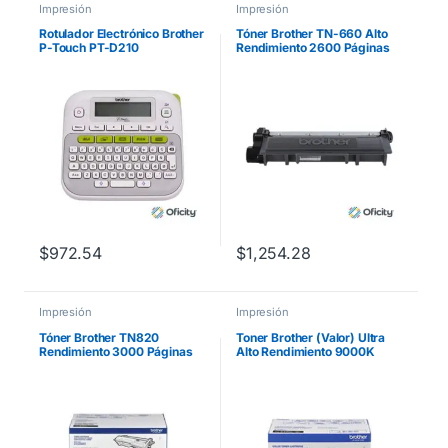
Impresión
Impresión
Rotulador Electrónico Brother
Tóner Brother TN-660 Alto
P-Touch PT-D210
Rendimiento 2600 Páginas
Inalámbrico Laminado
HLL2360DW/DCPL2540DW
Transferencia Térmica
/MFCL2700 Color Negro
Manual/Escritorio
$
972.54
$
1,254.28
Impresión
Impresión
Tóner Brother TN820
Toner Brother (Valor) Ultra
Rendimiento 3000 Páginas
Alto Rendimiento 9000K
HLL5100DN/HLL6200DW
para
Color Negro
HL9310DW/MFCL9570CDW
Color Negro