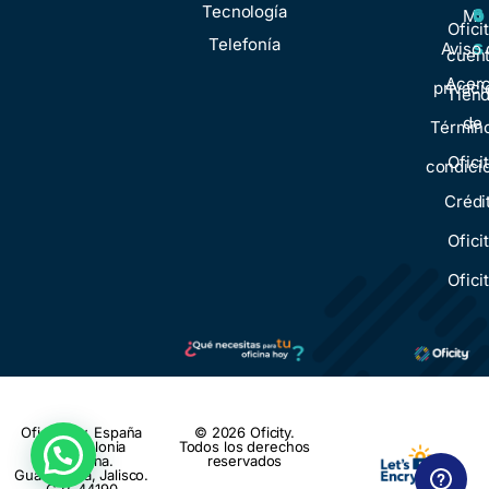
s
Tecnología
o
Mi
Ofici
Telefonía
s
Aviso 
cuen
Acer
privaci
Tien
de
Términ
Ofici
condici
Crédi
Ofici
Ofici
Oficity: Av. España
© 2026 Oficity.
1788, Colonia
Todos los derechos
Moderna.
reservados
Guadalajara, Jalisco.