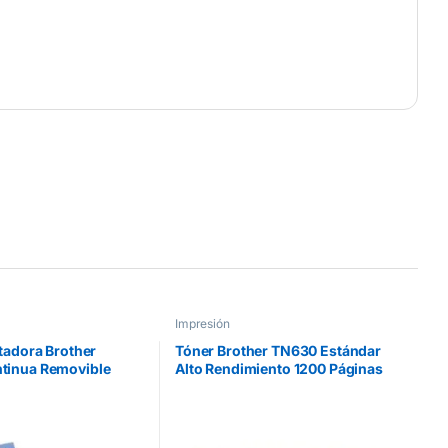
Impresión
tadora Brother
Tóner Brother TN630 Estándar
tinua Removible
Alto Rendimiento 1200 Páginas
mx30.4m 300
HLL2360DW/DCPL2540D Color
Negro