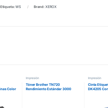
Etiqueta:
WS
Brand:
XEROX
Impresión
Impresión
Tóner Brother TN720
Cinta Etique
inas Color
Rendimiento Estándar 3000
DK4205 Con
Páginas Color Negro
Blanca 62m
Etiquetas