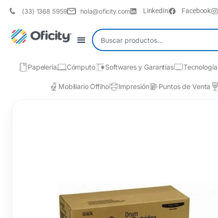
LinkedIn
Facebook
(33) 1368 5959
hola@oficity.com
Papelería
Cómputo
Softwares y Garantías
Tecnología
Mobiliario Offiho
Impresión
Puntos de Venta