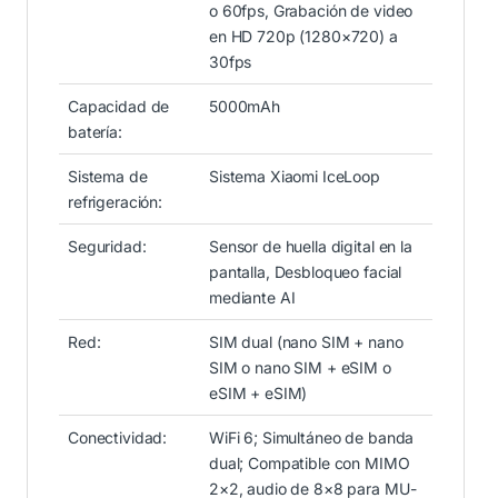
o 60fps, Grabación de video
en HD 720p (1280×720) a
30fps
Capacidad de
5000mAh
batería:
Sistema de
Sistema Xiaomi IceLoop
refrigeración:
Seguridad:
Sensor de huella digital en la
pantalla, Desbloqueo facial
mediante AI
Red:
SIM dual (nano SIM + nano
SIM o nano SIM + eSIM o
eSIM + eSIM)
Conectividad:
WiFi 6; Simultáneo de banda
dual; Compatible con MIMO
2×2, audio de 8×8 para MU-