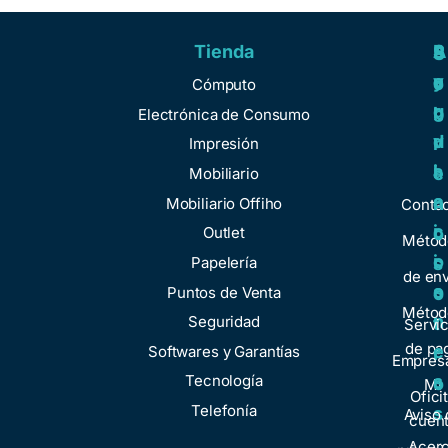
Tienda
A
R
S
S
y
e
e
o
Cómputo
u
g
r
b
Electrónica de Consumo
d
u
v
r
Impresión
a
l
i
e
Mobiliario
a
c
n
Mobiliario Offiho
Conta
c
i
o
Outlet
Métod
i
o
Papelería
s
de env
o
s
Puntos de Venta
o
Métod
n
Seguridad
t
Servic
de pa
e
Softwares y Garantías
r
Empresa
s
Tecnología
o
Mi
Ofici
Telefonía
s
Aviso 
cuen
Acer