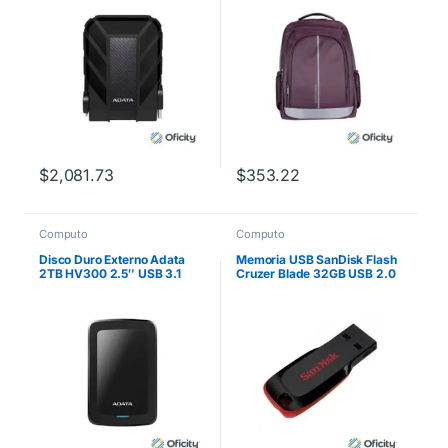
$
2,081.73
$
353.22
Computo
Computo
Disco Duro Externo Adata
Memoria USB SanDisk Flash
2TB HV300 2.5″ USB 3.1
Cruzer Blade 32GB USB 2.0
Negro
Color Negro SDCZ50-032G-
B35