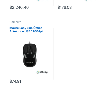
$
2,240.40
$
176.08
Computo
Mouse Easy Line Óptico
Alámbrico USB 1200dpi
Color Negro
$
74.91