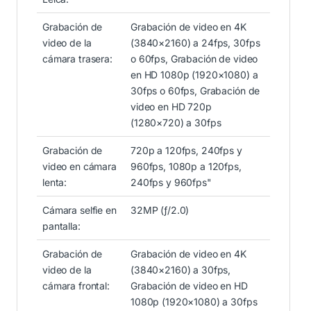
Grabación de
Grabación de video en 4K
video de la
(3840×2160) a 24fps, 30fps
cámara trasera:
o 60fps, Grabación de video
en HD 1080p (1920×1080) a
30fps o 60fps, Grabación de
video en HD 720p
(1280×720) a 30fps
Grabación de
720p a 120fps, 240fps y
video en cámara
960fps, 1080p a 120fps,
lenta:
240fps y 960fps"
Cámara selfie en
32MP (ƒ/2.0)
pantalla:
Grabación de
Grabación de video en 4K
video de la
(3840×2160) a 30fps,
cámara frontal:
Grabación de video en HD
1080p (1920×1080) a 30fps