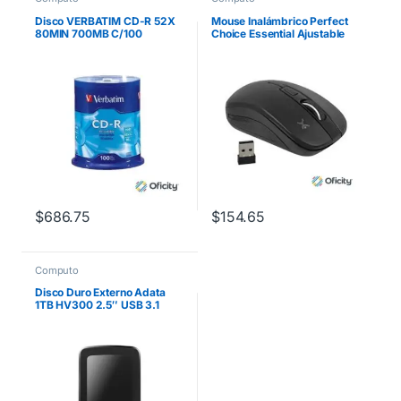
Disco VERBATIM CD-R 52X
Mouse Inalámbrico Perfect
80MIN 700MB C/100
Choice Essential Ajustable
800-1200-1600dpi Color
Negro
$
686.75
$
154.65
Computo
Disco Duro Externo Adata
1TB HV300 2.5″ USB 3.1
Negro