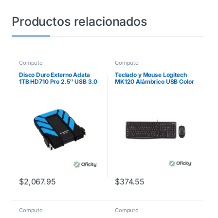
Productos relacionados
Computo
Computo
Disco Duro Externo Adata
Teclado y Mouse Logitech
1TB HD710 Pro 2.5″ USB 3.0
MK120 Alámbrico USB Color
Negro/Azul a Prueba de
Negro
Agua y Golpes
$
2,067.95
$
374.55
Computo
Computo