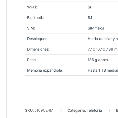
Wi-Fi:
Sí
Bluetooth:
5.1
SIM:
SIM física
Desbloqueo:
Huella dactilar y 
Dimensiones:
77 x 167 x 7.89 
Peso:
186 g aprox.
Memoria expandible:
Hasta 1 TB media
SKU:
5109CEHM
Categoría:
Telefonía
E