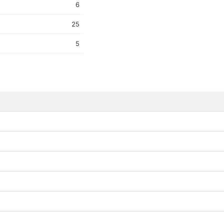
6
25
5