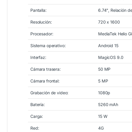
Pantalla:
6.74", Relación d
Resolución:
720 x 1600
Procesador:
MediaTek Helio G
Sistema operativo:
Android 15
Interfaz:
MagicOS 9.0
Cámara trasera:
50 MP
Cámara frontal:
5 MP
Grabación de video:
1080p
Batería:
5260 mAh
Carga:
15 W
Red:
4G