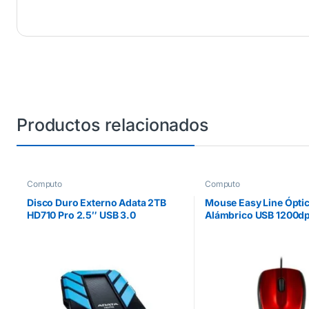
Productos relacionados
Computo
Computo
Disco Duro Externo Adata 2TB
Mouse Easy Line Ópti
HD710 Pro 2.5″ USB 3.0
Alámbrico USB 1200dp
Negro/Azul a Prueba de Agua y
Rojo
Golpes