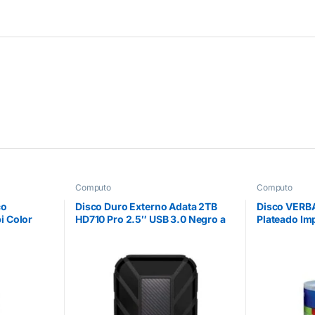
Computo
Computo
co
Disco Duro Externo Adata 2TB
Disco VERB
i Color
HD710 Pro 2.5″ USB 3.0 Negro a
Plateado Im
Prueba de Agua y Golpes