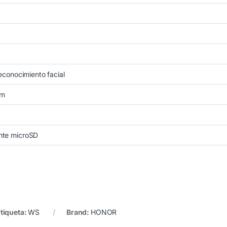
reconocimiento facial
mm
nte microSD
tiqueta:
WS
Brand:
HONOR