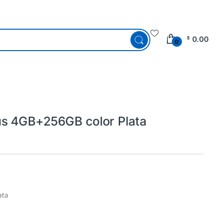
0.00
$
0
s 4GB+256GB color Plata
ata