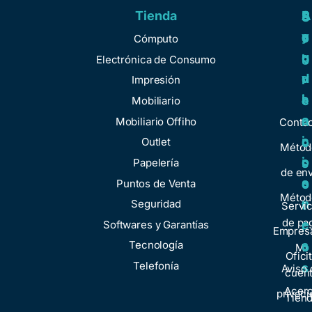
Tienda
A
R
S
S
y
e
e
o
Cómputo
u
g
r
b
Electrónica de Consumo
d
u
v
r
Impresión
a
l
i
e
Mobiliario
a
c
n
Mobiliario Offiho
Conta
c
i
o
Outlet
Métod
i
o
Papelería
s
de env
o
s
Puntos de Venta
o
Métod
n
Seguridad
t
Servic
de pa
e
Softwares y Garantías
r
Empresa
s
Tecnología
o
Mi
Ofici
Telefonía
s
Aviso 
cuen
Acer
privaci
Tien