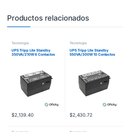
Productos relacionados
Tecnología
Tecnología
UPS Tripp Lite Standby
UPS Tripp Lite Standby
350VA/210W 6 Contactos
550VA/300W 10 Contactos
NEMA5-15R
NEMA5-15R
120V/50Hz/60Hz USB
120V/50Hz/60Hz USB
$
2,139.40
$
2,430.72