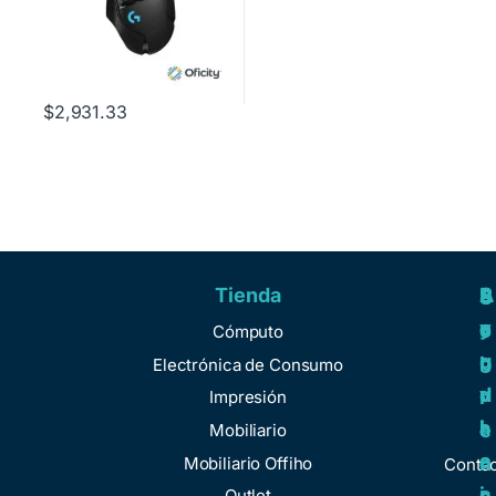
$
2,931.33
Tienda
A
R
S
S
y
e
e
o
Cómputo
u
g
r
b
Electrónica de Consumo
d
u
v
r
Impresión
a
l
i
e
Mobiliario
a
c
n
Mobiliario Offiho
Conta
c
i
Outlet