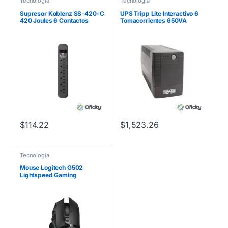
Tecnología
Tecnología
Supresor Koblenz SS-420-C
UPS Tripp Lite Interactivo 6
420 Joules 6 Contactos
Tomacorrientes 650VA
Aterrizados Switch On/Off
360W AVR Serie VS 120V
50Hz/60Hz Torre
$
114.22
$
1,523.26
Tecnología
Mouse Logitech G502
Lightspeed Gaming
Inalámbrico