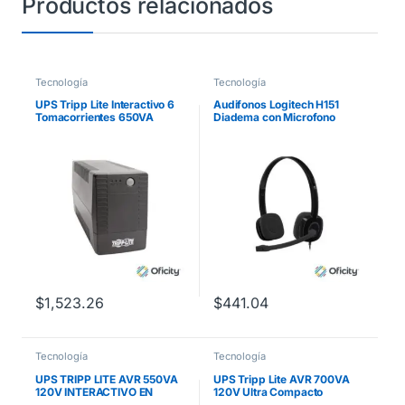
Productos relacionados
Tecnología
Tecnología
UPS Tripp Lite Interactivo 6
Audifonos Logitech H151
Tomacorrientes 650VA
Diadema con Microfono
360W AVR Serie VS 120V
50Hz/60Hz Torre
$
1,523.26
$
441.04
Tecnología
Tecnología
UPS TRIPP LITE AVR 550VA
UPS Tripp Lite AVR 700VA
120V INTERACTIVO EN
120V Ultra Compacto
LINEA
Interactivo C/P