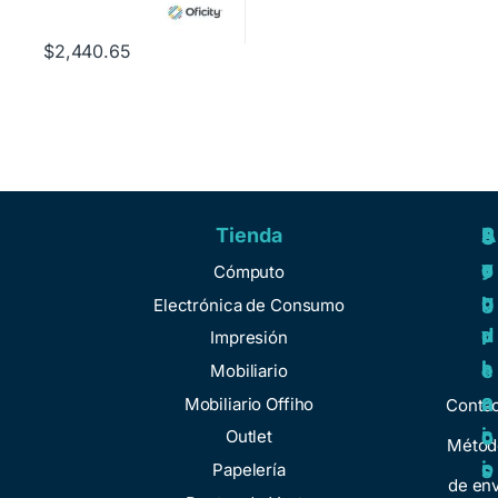
$
2,440.65
Tienda
A
R
S
S
y
e
e
o
Cómputo
u
g
r
b
Electrónica de Consumo
d
u
v
r
Impresión
a
l
i
e
Mobiliario
a
c
n
Mobiliario Offiho
Conta
c
i
o
Outlet
Métod
i
o
Papelería
s
de env