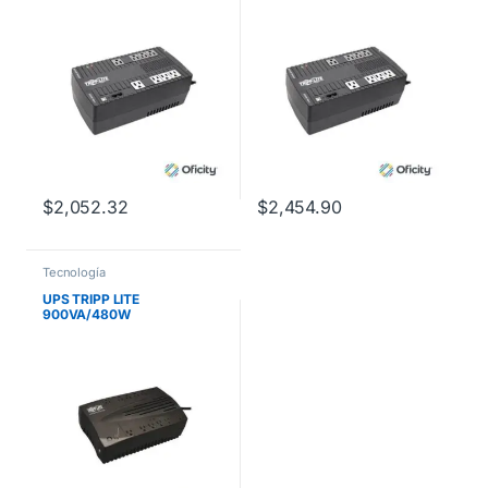
$
2,052.32
$
2,454.90
Tecnología
UPS TRIPP LITE
900VA/480W
12CONTACTOS 10/3MIN
RESPALDO