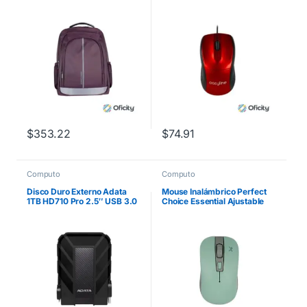
Laptop Color Morado
Color Rojo
$
353.22
$
74.91
Computo
Computo
Disco Duro Externo Adata
Mouse Inalámbrico Perfect
1TB HD710 Pro 2.5″ USB 3.0
Choice Essential Ajustable
Negro a Prueba de Agua y
800-1200-1600dpi Color
Golpes
Turquesa