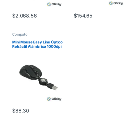
$
2,068.56
$
154.65
Computo
Mini Mouse Easy Line Óptico
Retráctil Alámbrico 1000dpi
Color Negro
$
88.30