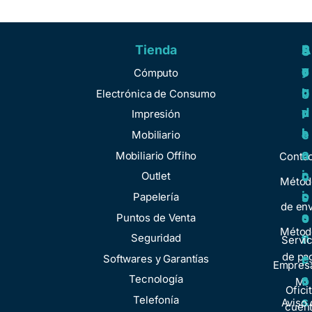
Tienda
A
R
S
S
y
e
e
o
Cómputo
u
g
r
b
Electrónica de Consumo
d
u
v
r
Impresión
a
l
i
e
Mobiliario
a
c
n
Mobiliario Offiho
Conta
c
i
o
Outlet
Métod
i
o
Papelería
s
de env
o
s
Puntos de Venta
o
Métod
n
Seguridad
t
Servic
de pa
e
Softwares y Garantías
r
Empresa
s
Tecnología
o
Mi
Ofici
Telefonía
s
Aviso 
cuen