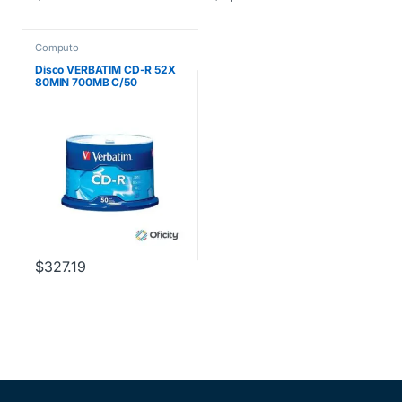
Computo
Disco VERBATIM CD-R 52X
80MIN 700MB C/50
$
327.19