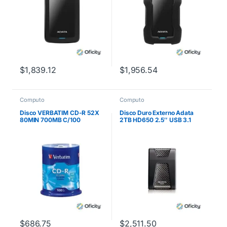
$
1,839.12
$
1,956.54
Computo
Computo
Disco VERBATIM CD-R 52X
Disco Duro Externo Adata
80MIN 700MB C/100
2TB HD650 2.5″ USB 3.1
Negro
$
686.75
$
2,511.50