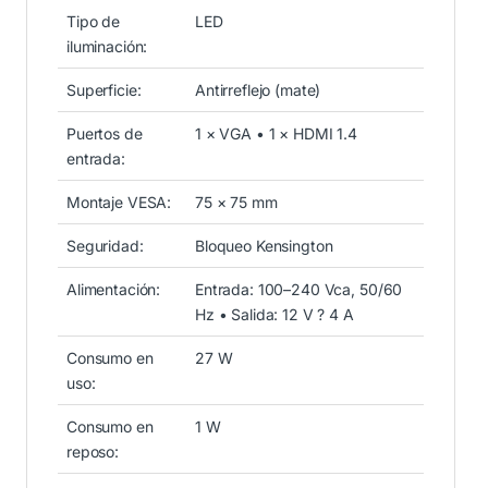
Tipo de
LED
iluminación:
Superficie:
Antirreflejo (mate)
Puertos de
1 × VGA • 1 × HDMI 1.4
entrada:
Montaje VESA:
75 × 75 mm
Seguridad:
Bloqueo Kensington
Alimentación:
Entrada: 100–240 Vca, 50/60
Hz • Salida: 12 V ? 4 A
Consumo en
27 W
uso:
Consumo en
1 W
reposo: