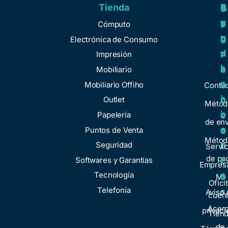
Tienda
A
R
S
S
y
e
e
o
Cómputo
u
g
r
b
Electrónica de Consumo
d
u
v
r
Impresión
a
l
i
e
Mobiliario
a
c
n
Mobiliario Offiho
Conta
c
i
o
Outlet
Métod
i
o
Papelería
s
de env
o
s
Puntos de Venta
o
Métod
n
Seguridad
t
Servic
de pa
e
Softwares y Garantías
r
Empresa
s
Tecnología
o
Mi
Ofici
Telefonía
s
Aviso 
cuen
Acer
privaci
Tien
de