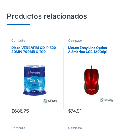
Productos relacionados
Computo
Computo
Disco VERBATIM CD-R 52X
Mouse Easy Line Óptico
80MIN 700MB C/100
Alámbrico USB 1200dpi
Color Rojo
$
686.75
$
74.91
Computo
Computo