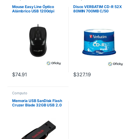
Mouse Easy Line Óptico
Disco VERBATIM CD-R 52X
Alámbrico USB 1200dpi
80MIN 700MB C/50
Color Negro
$
74.91
$
327.19
Computo
Memoria USB SanDisk Flash
Cruzer Blade 32GB USB 2.0
Color Negro SDCZ50-032G-
B35