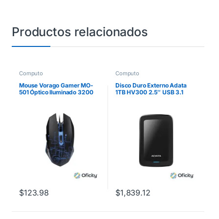
Productos relacionados
Computo
Computo
Mouse Vorago Gamer MO-
Disco Duro Externo Adata
501 Óptico Iluminado 3200
1TB HV300 2.5″ USB 3.1
dpi USB Color Negro
Negro
$
123.98
$
1,839.12