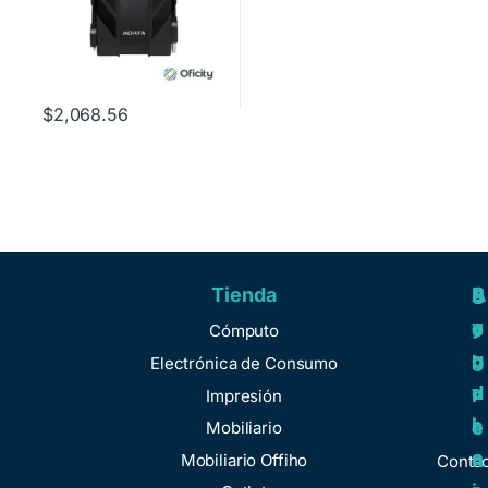
$
2,068.56
Tienda
A
R
S
S
y
e
e
o
Cómputo
u
g
r
b
Electrónica de Consumo
d
u
v
r
Impresión
a
l
i
e
Mobiliario
a
c
n
Mobiliario Offiho
Conta