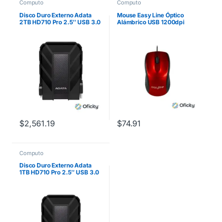
Computo
Computo
Disco Duro Externo Adata
Mouse Easy Line Óptico
2TB HD710 Pro 2.5″ USB 3.0
Alámbrico USB 1200dpi
Negro a Prueba de Agua y
Color Rojo
Golpes
$
2,561.19
$
74.91
Computo
Disco Duro Externo Adata
1TB HD710 Pro 2.5″ USB 3.0
Negro a Prueba de Agua y
Golpes