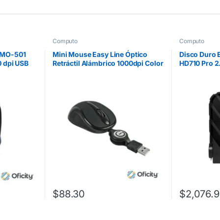
Computo
Computo
 MO-501
Mini Mouse Easy Line Óptico
Disco Duro 
0 dpi USB
Retráctil Alámbrico 1000dpi Color
HD710 Pro 2
Negro
Prueba de A
$
88.30
$
2,076.