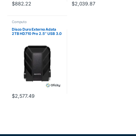
$
882.22
$
2,039.87
Computo
Disco Duro Externo Adata
2TB HD710 Pro 2.5″ USB 3.0
Negro a Prueba de Agua y
Golpes
$
2,577.49