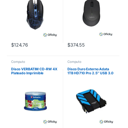
$
124.76
$
374.55
Computo
Computo
Disco VERBATIM CD-RW 4X
Disco Duro Externo Adata
Plateado Imprimible
1TB HD710 Pro 2.5″ USB 3.0
Negro/Azul a Prueba de
Agua y Golpes