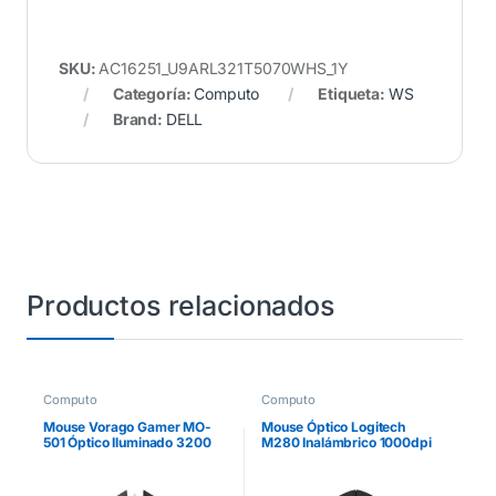
SKU:
AC16251_U9ARL321T5070WHS_1Y
Categoría:
Computo
Etiqueta:
WS
Brand:
DELL
Productos relacionados
Computo
Computo
Mouse Vorago Gamer MO-
Mouse Óptico Logitech
501 Óptico Iluminado 3200
M280 Inalámbrico 1000dpi
dpi USB Color Negro
Color Negro