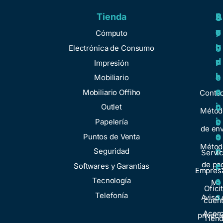
Tienda
A
R
S
S
y
e
e
o
Cómputo
u
g
r
b
Electrónica de Consumo
d
u
v
r
Impresión
a
l
i
e
Mobiliario
a
c
n
Mobiliario Offiho
Conta
c
i
o
Outlet
Métod
i
o
Papelería
s
de env
o
s
Puntos de Venta
o
Métod
n
Seguridad
t
Servic
de pa
e
Softwares y Garantías
r
Empresa
s
Tecnología
o
Mi
Ofici
Telefonía
s
Aviso 
cuen
Acer
privaci
Tien