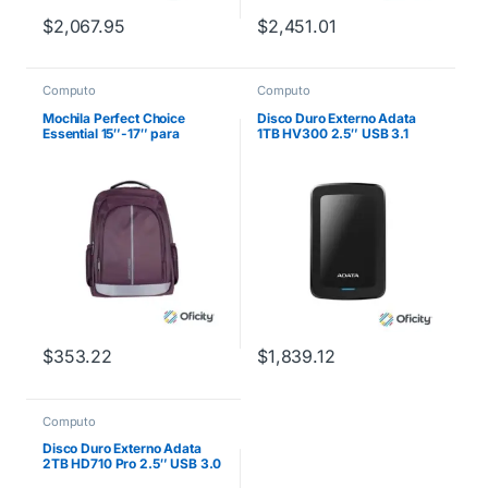
$
2,067.95
$
2,451.01
Computo
Computo
Mochila Perfect Choice
Disco Duro Externo Adata
Essential 15″-17″ para
1TB HV300 2.5″ USB 3.1
Laptop Color Morado
Negro
$
353.22
$
1,839.12
Computo
Disco Duro Externo Adata
2TB HD710 Pro 2.5″ USB 3.0
Negro a Prueba de Agua y