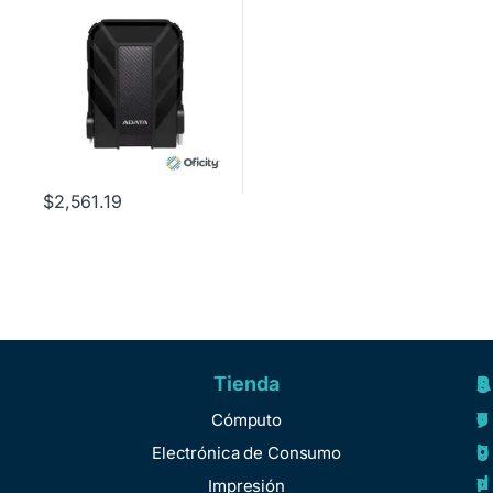
Golpes
$
2,561.19
Tienda
A
R
S
S
y
e
e
o
Cómputo
u
g
r
b
Electrónica de Consumo
d
u
v
r
Impresión