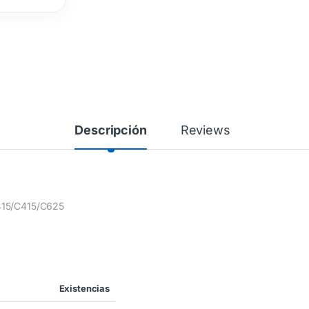
Descripción
Reviews
B415/C415/C625
Existencias