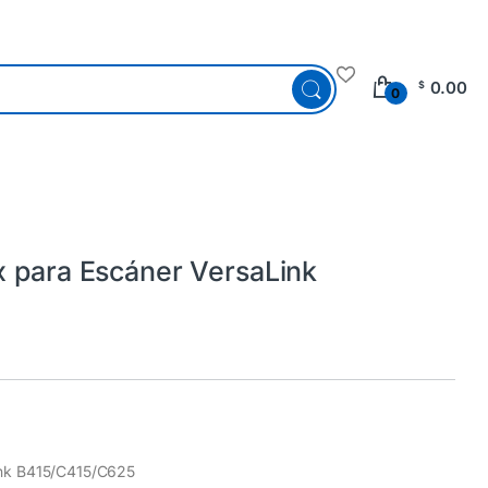
0.00
$
0
x para Escáner VersaLink
ink B415/C415/C625