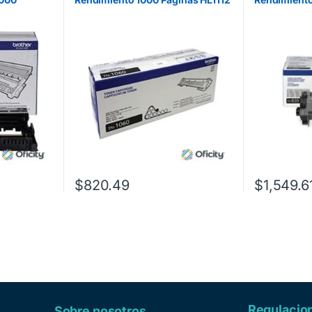
Color Negro
HLL5100DN
CPL2540D
Negro
72 Negro
$
820.49
$
1,549.6
Regulacio
Sobre nosotros