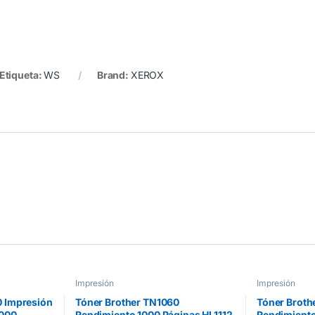
Etiqueta:
WS
Brand:
XEROX
Impresión
Impresión
 Impresión
Tóner Brother TN1060
Tóner Broth
2000
Rendimiento 1000 Páginas HL1112
Rendimiento