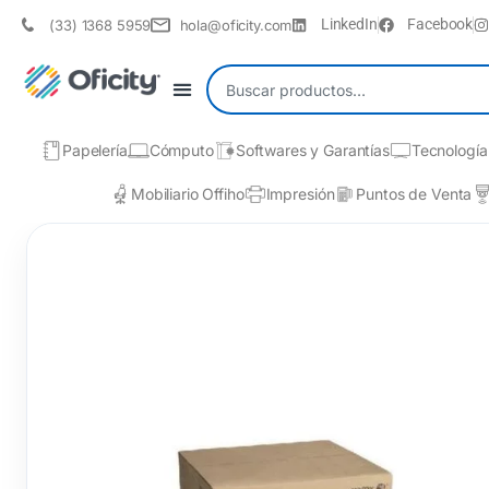
LinkedIn
Facebook
(33) 1368 5959
hola@oficity.com
Papelería
Cómputo
Softwares y Garantías
Tecnología
Mobiliario Offiho
Impresión
Puntos de Venta