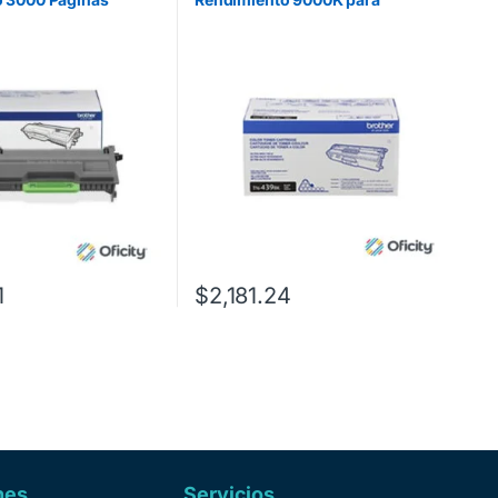
/HLL6200DW Color
HL9310DW/MFCL9570CDW Color
Negro
1
$
2,181.24
nes
Servicios