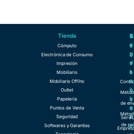
Tienda
A
R
S
S
y
e
e
o
Cómputo
u
g
r
b
Electrónica de Consumo
d
u
v
r
Impresión
a
l
i
e
Mobiliario
a
c
n
Mobiliario Offiho
Conta
c
i
o
Outlet
Métod
i
o
Papelería
s
de env
o
s
Puntos de Venta
o
Métod
n
Seguridad
t
Servic
de pa
e
Softwares y Garantías
r
Empresa