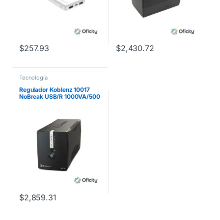
$
257.93
$
2,430.72
Tecnología
Regulador Koblenz 10017
NoBreak USB/R 1000VA/500
Respaldo 60 Minutos 8
Contactos Garantía 3 Años
$
2,859.31