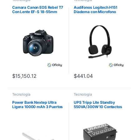
Camara Canon EOS Rebel T7
Audifonos Logitech H151
Con Lente EF-S 18-55mm
Diadema con Microfono
f/3.5-5.6
$
15,150.12
$
441.04
Tecnología
Tecnología
Power Bank Nextep Ultra
UPS Tripp Lite Standby
Ligera 10000 mAh 3 Puertos
550VA/300W 10 Contactos
Color Blanco
NEMA5-15R
120V/50Hz/60Hz USB