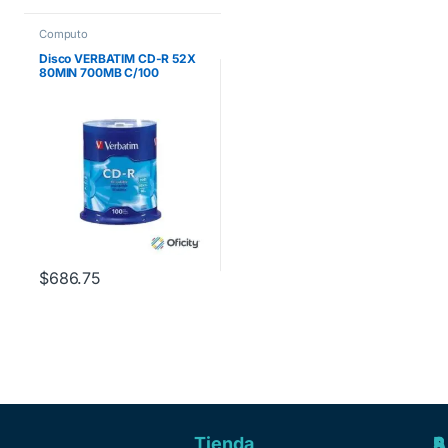
Computo
Disco VERBATIM CD-R 52X
80MIN 700MB C/100
$
686.75
Tienda
A
R
S
S