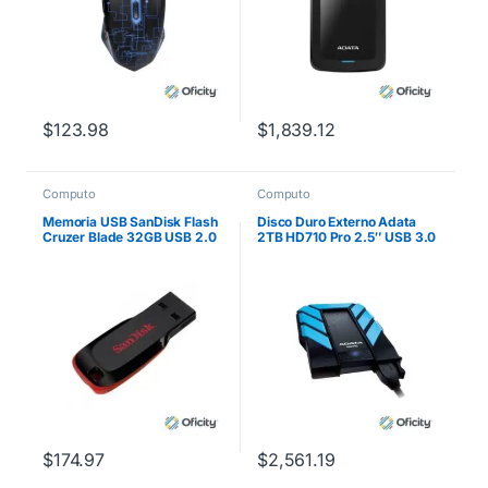
$
123.98
$
1,839.12
Computo
Computo
Memoria USB SanDisk Flash
Disco Duro Externo Adata
Cruzer Blade 32GB USB 2.0
2TB HD710 Pro 2.5″ USB 3.0
Color Negro SDCZ50-032G-
Negro/Azul a Prueba de
B35
Agua y Golpes
$
174.97
$
2,561.19