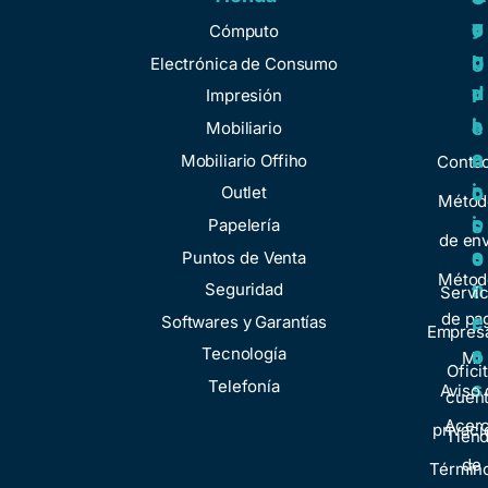
y
e
e
o
Cómputo
u
g
r
b
Electrónica de Consumo
d
u
v
r
Impresión
a
l
i
e
Mobiliario
a
c
n
Mobiliario Offiho
Conta
c
i
o
Outlet
Métod
i
o
Papelería
s
de env
o
s
Puntos de Venta
o
Métod
n
Seguridad
t
Servic
de pa
e
Softwares y Garantías
r
Empresa
s
Tecnología
o
Mi
Ofici
Telefonía
s
Aviso 
cuen
Acer
privaci
Tien
de
Términ