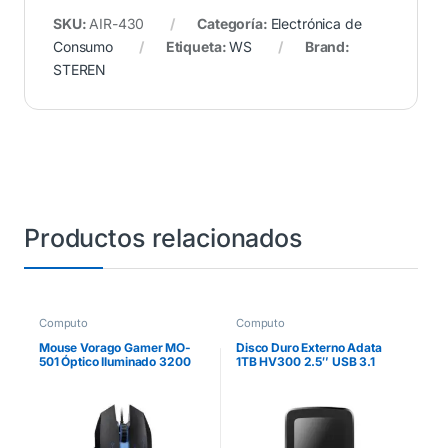
SKU:
AIR-430
Categoría:
Electrónica de
Consumo
Etiqueta:
WS
Brand:
STEREN
Productos relacionados
Computo
Computo
Mouse Vorago Gamer MO-
Disco Duro Externo Adata
501 Óptico Iluminado 3200
1TB HV300 2.5″ USB 3.1
dpi USB Color Negro
Negro