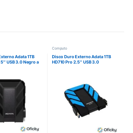
Computo
Externo Adata 1TB
Disco Duro Externo Adata 1TB
.5″ USB 3.0 Negro a
HD710 Pro 2.5″ USB 3.0
gua y Golpes
Negro/Azul a Prueba de Agua y
Golpes