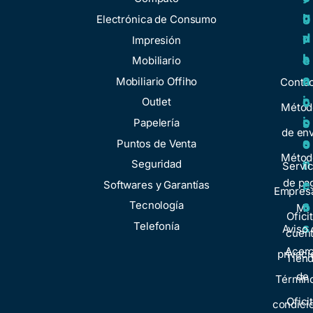
u
g
r
b
Electrónica de Consumo
d
u
v
r
Impresión
a
l
i
e
Mobiliario
a
c
n
Mobiliario Offiho
Conta
c
i
o
Outlet
Métod
i
o
Papelería
s
de env
o
s
Puntos de Venta
o
Métod
n
Seguridad
t
Servic
de pa
e
Softwares y Garantías
r
Empresa
s
Tecnología
o
Mi
Ofici
Telefonía
s
Aviso 
cuen
Acer
privaci
Tien
de
Términ
Ofici
condici