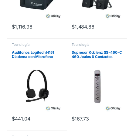
$
1,116.98
$
1,484.86
Tecnología
Tecnología
Audifonos Logitech H151
Supresor Koblenz SS-460-C
Diadema con Microfono
460 Joules 6 Contactos
Aterrizados Switch On/Off
$
441.04
$
167.73