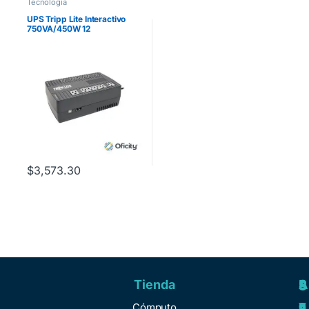
Tecnología
UPS Tripp Lite Interactivo
750VA/450W 12
Tomacorrientes NEMA 5-15R
120V 50Hz/60Hz USB
$
3,573.30
Tienda
A
R
S
S
y
e
e
o
Cómputo