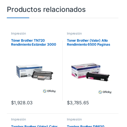
Productos relacionados
Impresión
Impresión
Tóner Brother TN720
Toner Brother (Valor) Alto
Rendimiento Estándar 3000
Rendimiento 6500 Paginas
Páginas Color Negro
para
HLL9310CDW/MFCL8900C
DW Color Magenta
$
1,928.03
$
3,785.65
Impresión
Impresión
Tambor Brother (Valor) Color
Tambor Brother DR630