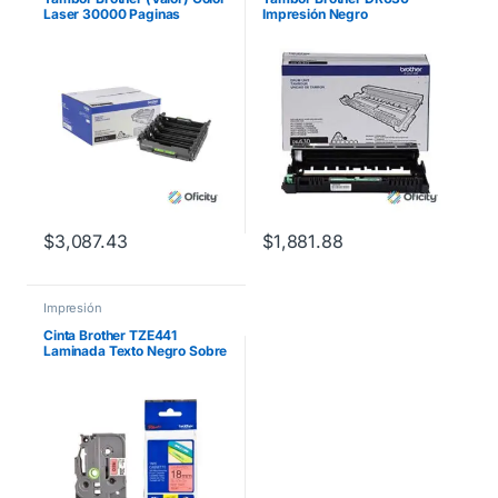
Laser 30000 Paginas
Impresión Negro
MFCL8900CDW
Rendimiento 12000 Páginas
HLL2360DW/12000DCPL25
40DW/MFCL2700D/MFCL2
72 Negro
$
3,087.43
$
1,881.88
Impresión
Cinta Brother TZE441
Laminada Texto Negro Sobre
Fondo Rojo 18mmx8m
PT300/310B/330/530