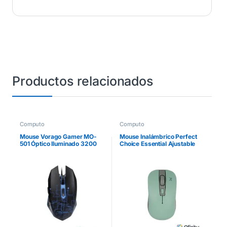
Productos relacionados
Computo
Computo
Mouse Vorago Gamer MO-
Mouse Inalámbrico Perfect
501 Óptico Iluminado 3200
Choice Essential Ajustable
dpi USB Color Negro
800-1200-1600dpi Color
Turquesa