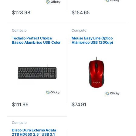
$
123.98
$
154.65
Computo
Computo
Teclado Perfect Choice
Mouse Easy Line Óptico
Básico Alámbrico USB Color
Alámbrico USB 1200dpi
Negro
Color Rojo
$
111.96
$
74.91
Computo
Disco Duro Externo Adata
2TB HD650 2.5″ USB 3.1